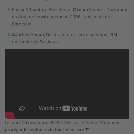
Emilia N'Goadmy
, Présidente d’Oxfam France - Doctorante
en droit de l’environnement, CRDEI, université de
Bordeaux
Gauthier Simon
, Doctorant en science politique, IRM,
université de Bordeaux
Le lundi 20 novembre 2023 à 18h sur le thème
"Comment
protéger les enfants victimes d'inceste ?"
.