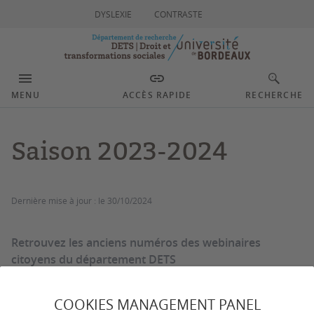
DYSLEXIE
CONTRASTE
MENU
ACCÈS RAPIDE
RECHERCHE
Saison 2023-2024
Dernière mise à jour :
le 30/10/2024
Retrouvez les anciens numéros des webinaires
citoyens du département DETS
Webinaires citoyens - saison
COOKIES MANAGEMENT PANEL