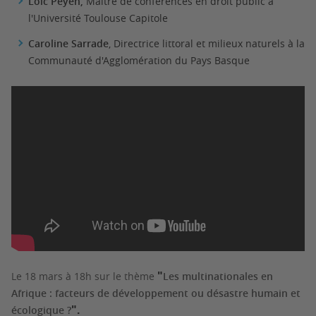
Loïc Peyen,
Maître de conférences en droit public à
l'Université Toulouse Capitole
Caroline Sarrade
, Directrice littoral et milieux naturels à la
Communauté d'Agglomération du Pays Basque
Le 18 mars à 18h sur le thème
Les multinationales en
"
Afrique : facteurs de développement ou désastre humain et
écologique ?
".