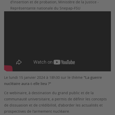
d'insertion et de probation, Ministère de la Justice -
Représentante nationale du Snepap-FSU
Le lundi 15 janvier 2024 à 18h30 sur le thème
"La guerre
nucléaire aura-t-elle lieu ?"
Ce webinaire, à destination du grand public et de la
communauté universitaire, a permis de définir les concepts
de dissuasion et de crédibilité, d'aborder les actualités et
prospectives de l'armement nucléaire.